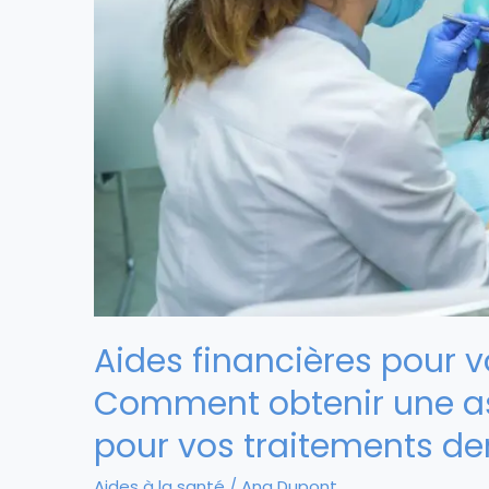
Aides financières pour v
Comment obtenir une as
pour vos traitements de
Aides à la santé
/
Ana Dupont