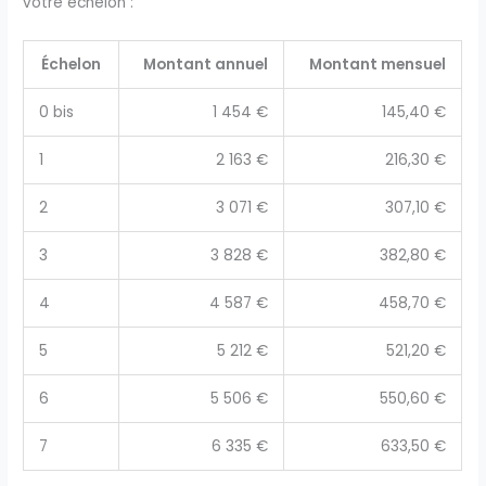
votre échelon :
Échelon
Montant annuel
Montant mensuel
0 bis
1 454 €
145,40 €
1
2 163 €
216,30 €
2
3 071 €
307,10 €
3
3 828 €
382,80 €
4
4 587 €
458,70 €
5
5 212 €
521,20 €
6
5 506 €
550,60 €
7
6 335 €
633,50 €