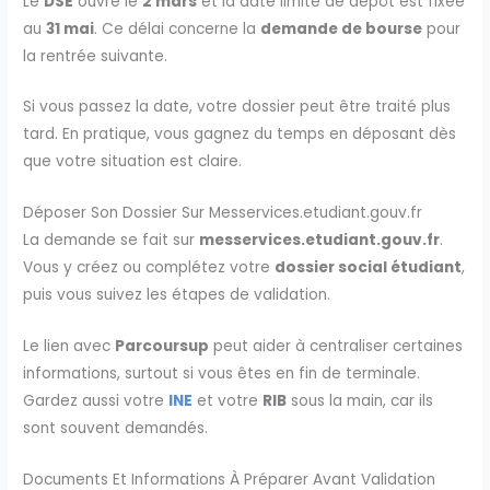
Le
DSE
ouvre le
2 mars
et la date limite de dépôt est fixée
au
31 mai
. Ce délai concerne la
demande de bourse
pour
la rentrée suivante.
Si vous passez la date, votre dossier peut être traité plus
tard. En pratique, vous gagnez du temps en déposant dès
que votre situation est claire.
Déposer Son Dossier Sur Messervices.etudiant.gouv.fr
La demande se fait sur
messervices.etudiant.gouv.fr
.
Vous y créez ou complétez votre
dossier social étudiant
,
puis vous suivez les étapes de validation.
Le lien avec
Parcoursup
peut aider à centraliser certaines
informations, surtout si vous êtes en fin de terminale.
Gardez aussi votre
INE
et votre
RIB
sous la main, car ils
sont souvent demandés.
Documents Et Informations À Préparer Avant Validation