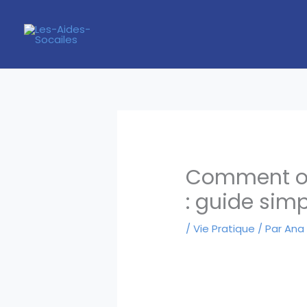
Aller
au
contenu
Comment obt
: guide simpl
/
Vie Pratique
/ Par
Ana