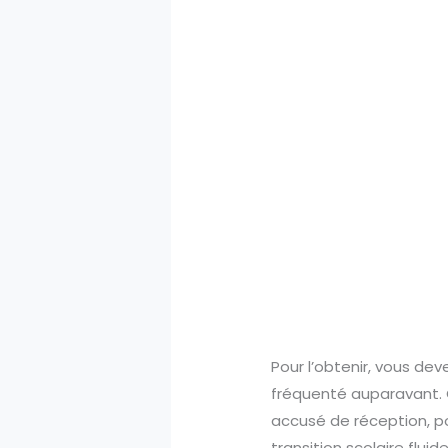
Pour l’obtenir, vous de
fréquenté auparavant. 
accusé de réception, po
transition scolaire flui