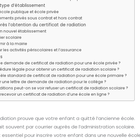
e type d’établissement
école publique et école privée
ments privés sous contrat et hors contrat
près l’obtention du certificat de radiation
un nouvel établissement
ier scolaire
rnir à la mairie
 les activités périscolaires et l’assurance
es
 demande de certificat de radiation pour une école privée ?
édure légale pour obtenir un certificat de radiation scolaire ?
dèle standard de certificat de radiation pour une école primaire ?
une lettre de demande de radiation pour le collège ?
tions peut-on se voir refuser un certificat de radiation scolaire ?
 recevoir un certificat de radiation d’une école en ligne ?
adiation prouve que votre enfant a quitté l’ancienne école.
t souvent par courrier auprès de l’administration scolaire.
ssentiel pour inscrire votre enfant dans une nouvelle école