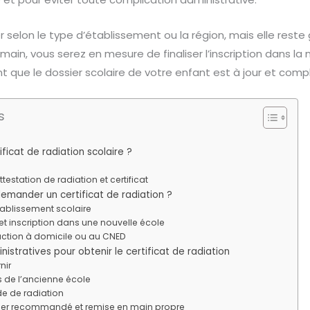
 selon le type d’établissement ou la région, mais elle reste 
n main, vous serez en mesure de finaliser l’inscription dans la
t que le dossier scolaire de votre enfant est à jour et compl
s
ficat de radiation scolaire ?
ttestation de radiation et certificat
emander un certificat de radiation ?
blissement scolaire
inscription dans une nouvelle école
ruction à domicile ou au CNED
stratives pour obtenir le certificat de radiation
nir
 de l’ancienne école
e de radiation
rier recommandé et remise en main propre