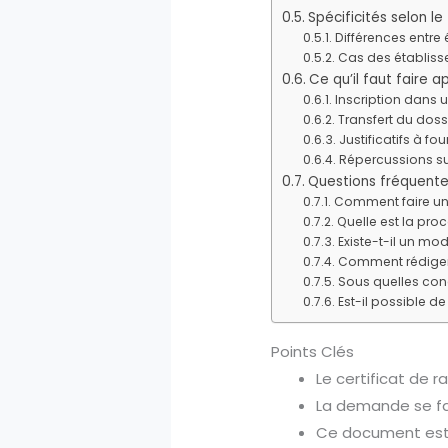
Spécificités selon l
Différences entre 
Cas des établisse
Ce qu’il faut faire a
Inscription dans 
Transfert du doss
Justificatifs à fou
Répercussions sur
Questions fréquent
Comment faire une
Quelle est la proc
Existe-t-il un mo
Comment rédiger 
Sous quelles condi
Est-il possible de
Points Clés
Le certificat de r
La demande se fai
Ce document est e