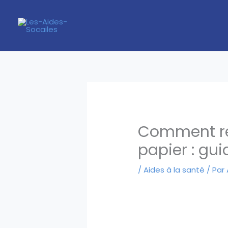
Aller
au
contenu
Comment rem
papier : gui
/
Aides à la santé
/ Par