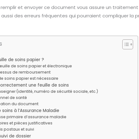
mplir et envoyer ce document vous assure un traitement 
e aussi des erreurs fréquentes qui pourraient compliquer la 
s
ille de soins papier ?
feuille de soins papier et électronique
ocessus de remboursement
 de soins papier est nécessaire
correctement une feuille de soins
seigner (identité, numéro de sécurité sociale, etc.)
onnel de santé
idation du document
e soins à l’Assurance Maladie
isse primaire d’assurance maladie
res et pièces justificatives
s postaux et suivi
ivi de dossier