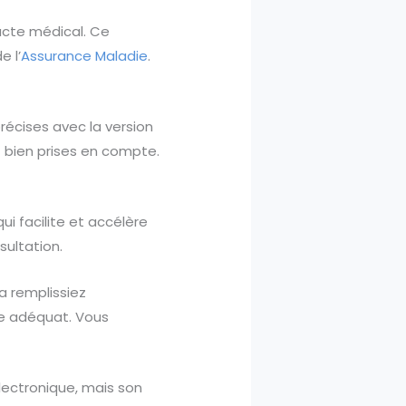
 acte médical. Ce
e l’
Assurance Maladie
.
récises avec la version
t bien prises en compte.
ui facilite et accélère
sultation.
a remplissiez
ue adéquat. Vous
lectronique, mais son