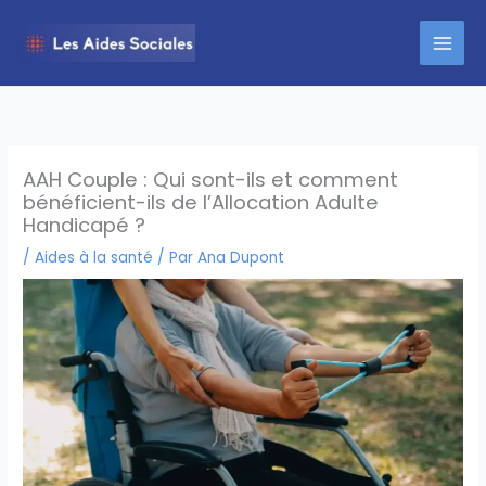
Aller
au
contenu
AAH Couple : Qui sont-ils et comment
bénéficient-ils de l’Allocation Adulte
Handicapé ?
/
Aides à la santé
/ Par
Ana Dupont