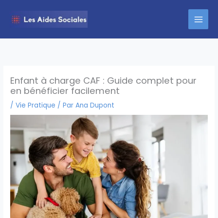
Aller
au
contenu
Enfant à charge CAF : Guide complet pour
en bénéficier facilement
/
Vie Pratique
/ Par
Ana Dupont