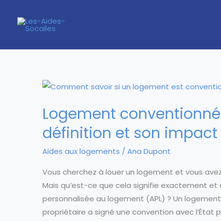
Aller
au
contenu
Logement conventionné :
définition et son impact
Aides aux logements
/
Ana Dupont
Vous cherchez à louer un logement et vous ave
Mais qu’est-ce que cela signifie exactement et
personnalisée au logement (APL) ? Un logement
propriétaire a signé une convention avec l’État p