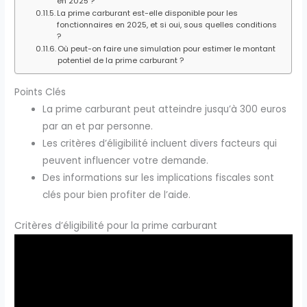
en 2025 ?
La prime carburant est-elle disponible pour les
fonctionnaires en 2025, et si oui, sous quelles conditions
?
Où peut-on faire une simulation pour estimer le montant
potentiel de la prime carburant ?
Points Clés
La prime carburant peut atteindre jusqu’à 300 euros
par an et par personne.
Les critères d’éligibilité incluent divers facteurs qui
peuvent influencer votre demande.
Des informations sur les implications fiscales sont
clés pour bien profiter de l’aide.
Critères d’éligibilité pour la prime carburant