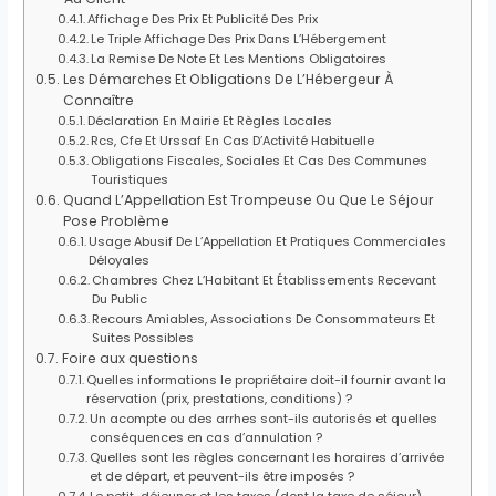
Affichage Des Prix Et Publicité Des Prix
Le Triple Affichage Des Prix Dans L’Hébergement
La Remise De Note Et Les Mentions Obligatoires
Les Démarches Et Obligations De L’Hébergeur À
Connaître
Déclaration En Mairie Et Règles Locales
Rcs, Cfe Et Urssaf En Cas D’Activité Habituelle
Obligations Fiscales, Sociales Et Cas Des Communes
Touristiques
Quand L’Appellation Est Trompeuse Ou Que Le Séjour
Pose Problème
Usage Abusif De L’Appellation Et Pratiques Commerciales
Déloyales
Chambres Chez L’Habitant Et Établissements Recevant
Du Public
Recours Amiables, Associations De Consommateurs Et
Suites Possibles
Foire aux questions
Quelles informations le propriétaire doit-il fournir avant la
réservation (prix, prestations, conditions) ?
Un acompte ou des arrhes sont-ils autorisés et quelles
conséquences en cas d’annulation ?
Quelles sont les règles concernant les horaires d’arrivée
et de départ, et peuvent-ils être imposés ?
Le petit-déjeuner et les taxes (dont la taxe de séjour)