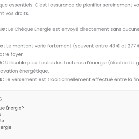
ue essentiels. C’est l’assurance de planifier sereinement v
nt vos droits.
e :
Le Chèque Énergie est envoyé directement sans aucun
e :
Le montant varie fortement (souvent entre 48 € et 277 €)
tre foyer.
 :
Utilisable pour toutes les factures d’énergie (électricité, ga
novation énergétique.
 :
Le versement est traditionnellement effectué entre la fin m
s
ue Énergie?
s
xte
nergie