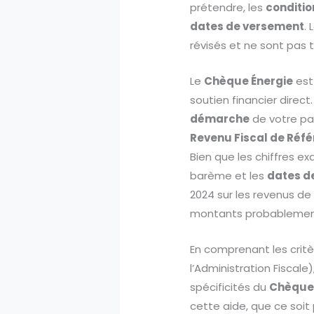
prétendre, les
conditio
dates de versement
.
révisés et ne sont pas
Le
Chèque Énergie
est
soutien financier direc
démarche
de votre part
Revenu Fiscal de Réfé
Bien que les chiffres e
barème et les
dates d
2024 sur les revenus de 
montants probablement
En comprenant les critère
l’Administration Fiscale)
spécificités du
Chèque 
cette aide, que ce soit