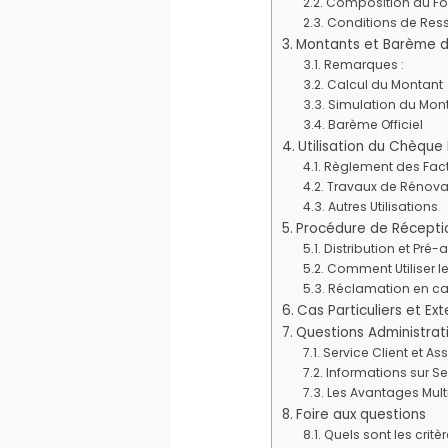
Composition du Fo
Conditions de Res
Montants et Barème d
Remarques :
Calcul du Montant
Simulation du Mon
Barème Officiel
Utilisation du Chèque 
Règlement des Fact
Travaux de Rénova
Autres Utilisations
Procédure de Réception
Distribution et Pré-
Comment Utiliser 
Réclamation en c
Cas Particuliers et Ex
Questions Administrat
Service Client et As
Informations sur Se
Les Avantages Multi
Foire aux questions
Quels sont les critè