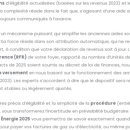
ns
d’éligibilité actualisées (basées sur les revenus 2023) et l
 La complexité réside dans le fait que, s’agissant d’une aide an
 toujours communiqués à l’avance.
 un mécanisme puissant qui simplifie les anciennes aides soc
t. Sa force réside dans son attribution automatique, qui ne r
, à condition que votre déclaration de revenus soit à jour. L’é
rence (RFR)
de votre foyer, rapporté au nombre d’Unités 
xacts de 2025 soient soumis au décret de loi de finances, nou
e versement
en nous basant sur le fonctionnement des an
2023). Les experts s’accordent à dire que le dispositif sera 
 stables ou légèrement ajustés.
s précis d’éligibilité et la simplicité de la
procédure
(enti
, vous transformerez l’incertitude en prévisibilité budgétaire. 
Énergie 2025
vous permettra de savoir exactement quand 
 pour payer vos factures de gaz ou d’électricité, ou même p