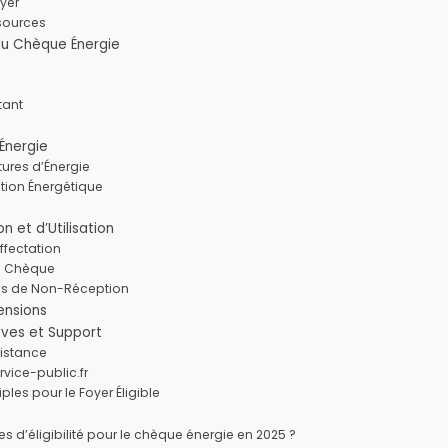
yer
sources
u Chèque Énergie
tant
Énergie
ures d’Énergie
tion Énergétique
 et d’Utilisation
affectation
le Chèque
as de Non-Réception
tensions
ives et Support
sistance
rvice-public.fr
ples pour le Foyer Éligible
res d’éligibilité pour le chèque énergie en 2025 ?