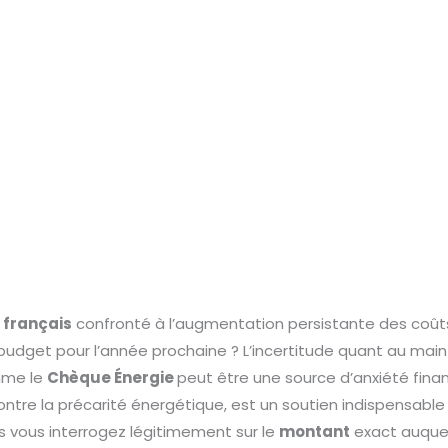
 français
confronté à l’augmentation persistante des coûts 
 budget pour l’année prochaine ? L’incertitude quant au mai
mme le
Chèque Énergie
peut être une source d’anxiété finan
 contre la précarité énergétique, est un soutien indispensable
s vous interrogez légitimement sur le
montant
exact auquel