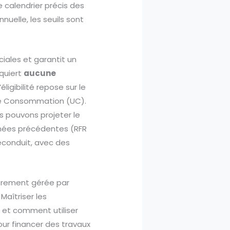
e calendrier précis des
nuelle, les seuils sont
iales et garantit un
equiert
aucune
ligibilité repose sur le
de Consommation (UC).
s pouvons projeter le
nées précédentes (RFR
reconduit, avec des
èrement gérée par
Maîtriser les
et comment utiliser
our financer des travaux