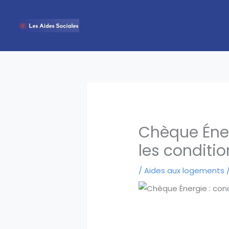
Aller
au
contenu
Chèque Éner
les conditi
/
Aides aux logements
/