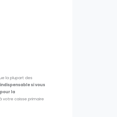
ue la plupart des
e indispensable si vous
 pour la
à votre caisse primaire