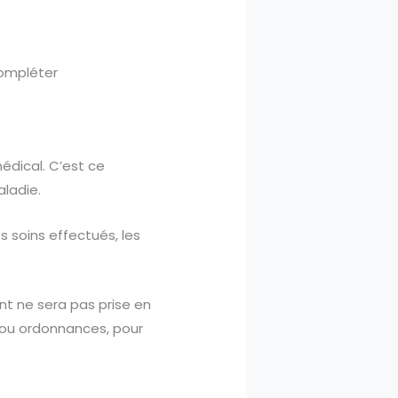
 compléter
médical. C’est ce
ladie.
s soins effectués, les
t ne sera pas prise en
s ou ordonnances, pour