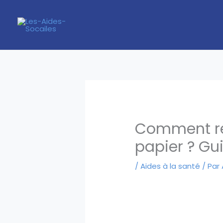
Aller
au
contenu
Comment rem
papier ? Gu
/
Aides à la santé
/ Par