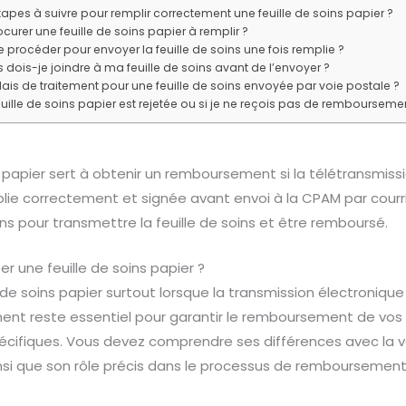
tapes à suivre pour remplir correctement une feuille de soins papier ?
curer une feuille de soins papier à remplir ?
procéder pour envoyer la feuille de soins une fois remplie ?
ois-je joindre à ma feuille de soins avant de l’envoyer ?
lais de traitement pour une feuille de soins envoyée par voie postale ?
euille de soins papier est rejetée ou si je ne reçois pas de rembourseme
s papier sert à obtenir un remboursement si la télétransmissi
mplie correctement et signée avant envoi à la CPAM par courri
s pour transmettre la feuille de soins et être remboursé.
er une feuille de soins papier ?
e de soins papier surtout lorsque la transmission électronique
ent reste essentiel pour garantir le remboursement de vos
écifiques. Vous devez comprendre ses différences avec la ve
insi que son rôle précis dans le processus de remboursement