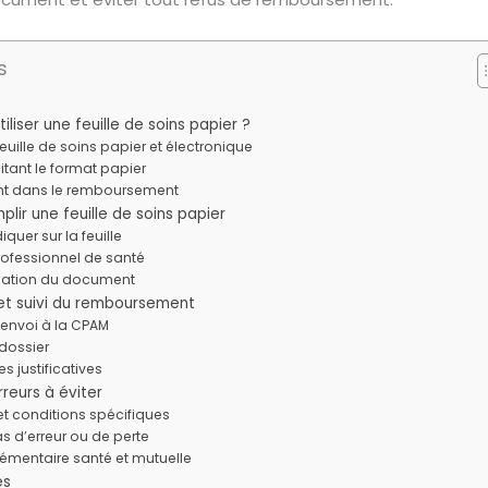
s
liser une feuille de soins papier ?
feuille de soins papier et électronique
itant le format papier
t dans le remboursement
lir une feuille de soins papier
quer sur la feuille
rofessionnel de santé
idation du document
et suivi du remboursement
envoi à la CPAM
 dossier
s justificatives
rreurs à éviter
et conditions spécifiques
s d’erreur ou de perte
émentaire santé et mutuelle
es