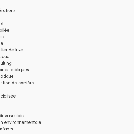
e
érations
ef
oilée
le
te
lier de luxe
tique
ulting
aires publiques
matique
stion de carrière
écialisée
diovasculaire
ion environnementale
enfants