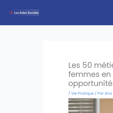
Aller
au
contenu
Les 50 méti
femmes en F
opportunité
/
Vie Pratique
/ Par
Ana