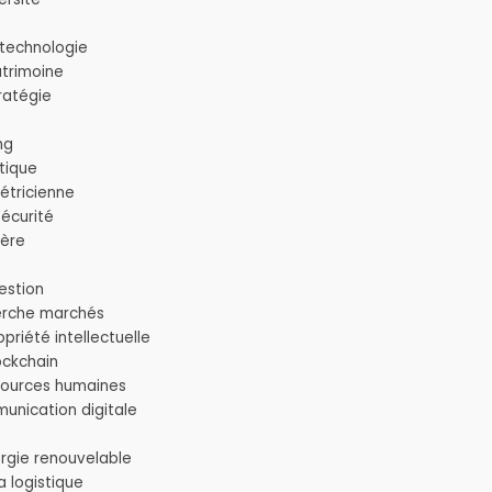
otechnologie
atrimoine
ratégie
ng
otique
étricienne
sécurité
ière
estion
herche marchés
opriété intellectuelle
ockchain
sources humaines
unication digitale
ergie renouvelable
a logistique