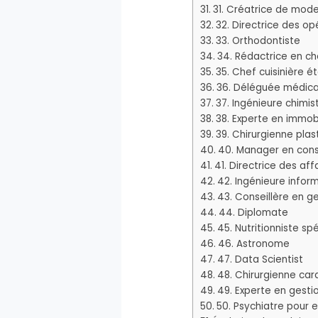
31. Créatrice de mod
32. Directrice des op
33. Orthodontiste
34. Rédactrice en ch
35. Chef cuisinière ét
36. Déléguée médica
37. Ingénieure chimis
38. Experte en immobi
39. Chirurgienne plas
40. Manager en cons
41. Directrice des aff
42. Ingénieure infor
43. Conseillère en ge
44. Diplomate
45. Nutritionniste sp
46. Astronome
47. Data Scientist
48. Chirurgienne car
49. Experte en gest
50. Psychiatre pour 