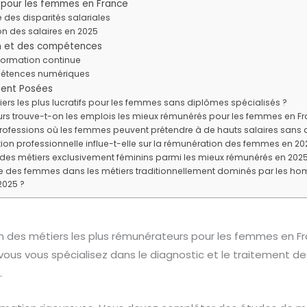
s pour les femmes en France
 des disparités salariales
on des salaires en 2025
on et des compétences
formation continue
étences numériques
ent Posées
iers les plus lucratifs pour les femmes sans diplômes spécialisés ?
rs trouve-t-on les emplois les mieux rémunérés pour les femmes en Fr
professions où les femmes peuvent prétendre à de hauts salaires sans d
on professionnelle influe-t-elle sur la rémunération des femmes en 20
r des métiers exclusivement féminins parmi les mieux rémunérés en 2025
ace des femmes dans les métiers traditionnellement dominés par les h
2025 ?
’un des métiers les plus rémunérateurs pour les femmes en Fr
vous vous spécialisez dans le diagnostic et le traitement 
.