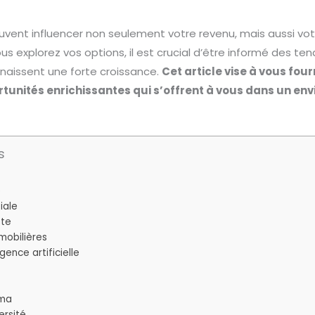
euvent influencer non seulement votre revenu, mais aussi vot
us explorez vos options, il est crucial d’être informé des te
naissent une forte croissance.
Cet article vise à vous four
unités enrichissantes qui s’offrent à vous dans un en
s
e
iale
ste
 mobilières
igence artificielle
éma
ersité